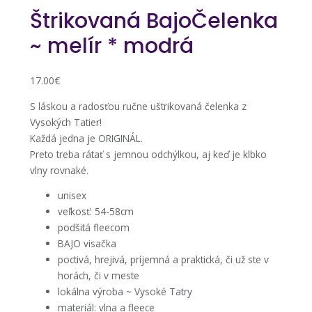
Štrikovaná BajoČelenka
~ melír * modrá
17.00
€
S láskou a radosťou ručne uštrikovaná čelenka z
Vysokých Tatier!
Každá jedna je ORIGINÁL.
Preto treba rátať s jemnou odchýlkou, aj keď je klbko
vlny rovnaké.
unisex
veľkosť: 54-58cm
podšitá fleecom
BAJO visačka
poctivá, hrejivá, príjemná a praktická, či už ste v
horách, či v meste
lokálna výroba ~ Vysoké Tatry
materiál: vlna a fleece