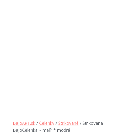
BajoART.sk
/
Čelenky
/
Štrikované
/ Štrikovaná
BajoČelenka ~ melír * modrá