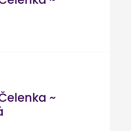
Čelenka ~
á