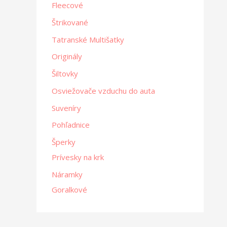
Fleecové
Štrikované
Tatranské Multišatky
Originály
Šiltovky
Osviežovače vzduchu do auta
Suveníry
Pohľadnice
Šperky
Prívesky na krk
Náramky
Goralkové