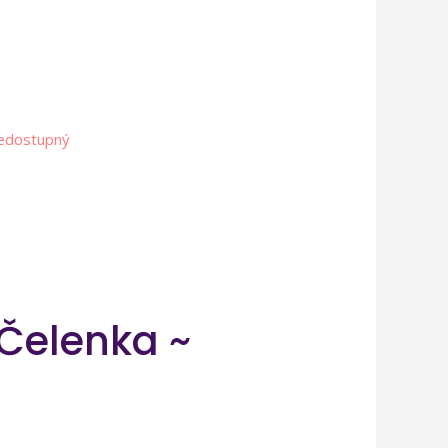
edostupný
Čelenka ~