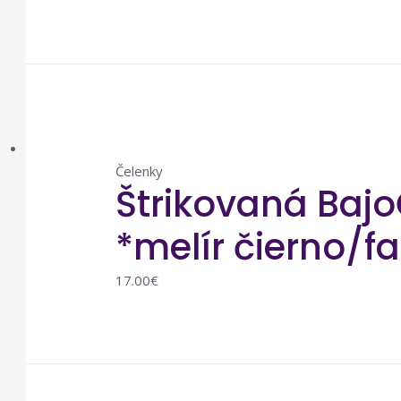
Čelenky
Štrikovaná Bajo
*melír čierno/f
17.00
€