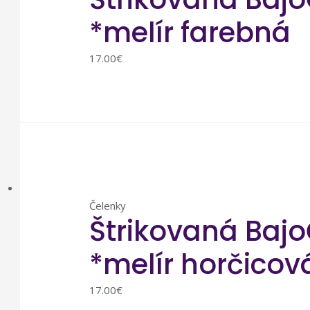
*melír farebná
17.00
€
Čelenky
Štrikovaná Bajo
*melír horčicov
17.00
€