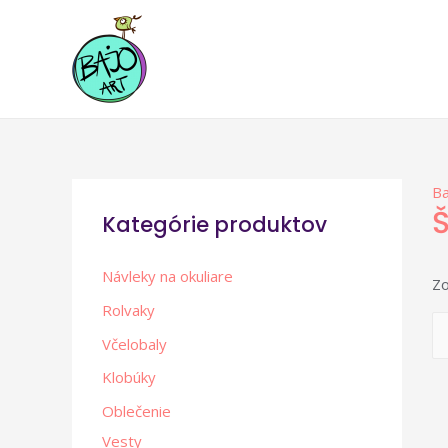
Ba
Š
Kategórie produktov
Návleky na okuliare
Zo
Rolvaky
Včelobaly
Klobúky
Oblečenie
Vesty