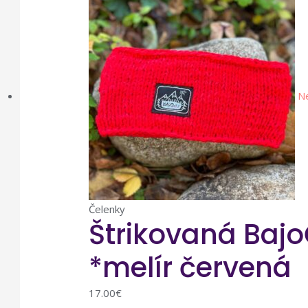
N
Čelenky
Štrikovaná Bajo
*melír červená
17.00
€