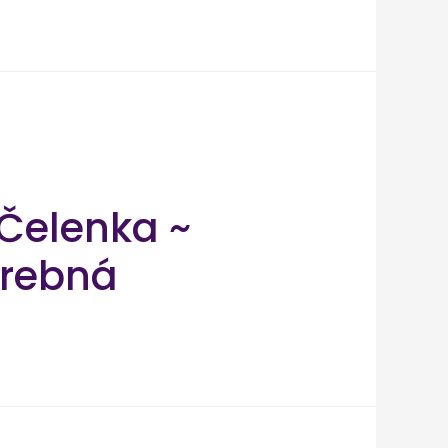
Čelenka ~
arebná