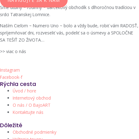
Sme útulný ~ rodinný ~ darčekový obchodík s dlhoročnou tradíciou v
srdci Tatranskej Lomnice.
Naším Cieľom ~ Numero Uno ~ bolo a vždy bude, robiť vám RADOSŤ,
spríjemňovať dni, rozveseliť vás, podeliť sa o úsmevy a SPOLOČNE
SA TEŠIŤ ZO ŽIVOTA…
>> viac o nás
Instagram
Facebook-f
Rýchla cesta
Úvod / hore
Internetový obchod
O nás / O BajoART
Kontaktujte nás
Dôležité
Obchodné podmienky