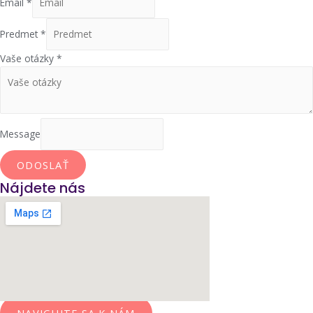
Email
*
Predmet
*
Vaše otázky
*
Message
ODOSLAŤ
Nájdete nás
NAVIGUJTE SA K NÁM