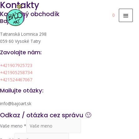
Kontakty
Kamenný obchodík
HLA
0
BajoART
MEN
Tatranská Lomnica 298
059 60 Vysoké Tatry
Zavolajte nám:
+421907925723
+421905258734
+421524467067
Mailujte otázky:
info@bajoart.sk
Odkaz / otázka cez správu 🙂
Vaše meno
*