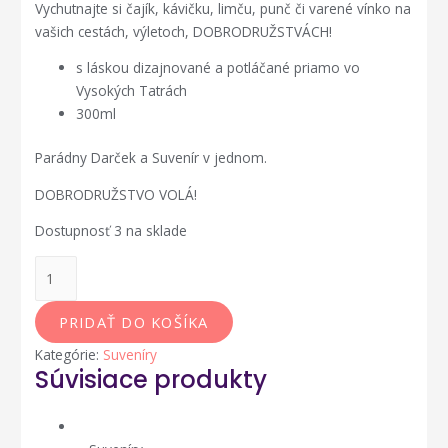
Vychutnajte si čajík, kávičku, limču, punč či varené vínko na
vašich cestách, výletoch, DOBRODRUŽSTVÁCH!
s láskou dizajnované a potláčané priamo vo
Vysokých Tatrách
300ml
Parádny Darček a Suvenír v jednom.
DOBRODRUŽSTVO VOLÁ!
Dostupnosť
3 na sklade
množstvo
Smaltovaný
BAJOhrnček
PRIDAŤ DO KOŠÍKA
-
Kategórie:
Suveníry
Šťastné
Súvisiace produkty
dievčatá
sú
Najkrajšie