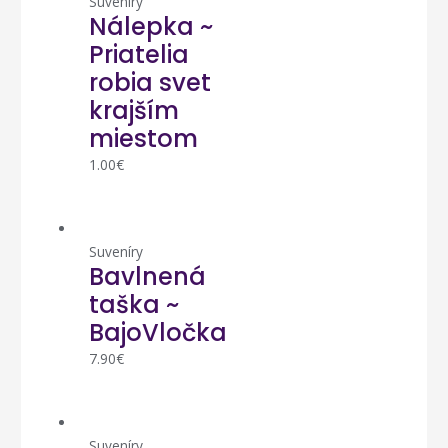
Suveníry
Nálepka ~
Priatelia
robia svet
krajším
miestom
1.00
€
Suveníry
Bavlnená
taška ~
BajoVločka
7.90
€
Suveníry