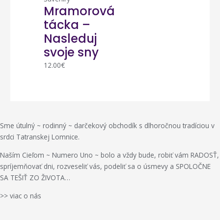
Mramorová
tácka –
Nasleduj
svoje sny
12.00
€
Sme útulný ~ rodinný ~ darčekový obchodík s dlhoročnou tradíciou v
srdci Tatranskej Lomnice.
Naším Cieľom ~ Numero Uno ~ bolo a vždy bude, robiť vám RADOSŤ,
spríjemňovať dni, rozveseliť vás, podeliť sa o úsmevy a SPOLOČNE
SA TEŠIŤ ZO ŽIVOTA…
>> viac o nás