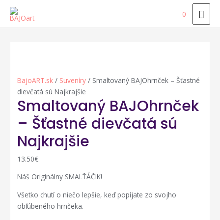
HLA
0
ME
BajoART.sk
/
Suveníry
/ Smaltovaný BAJOhrnček – Šťastné
dievčatá sú Najkrajšie
Smaltovaný BAJOhrnček
– Šťastné dievčatá sú
Najkrajšie
13.50
€
Náš Originálny SMALŤÁČIK!
Všetko chutí o niečo lepšie, keď popíjate zo svojho
obľúbeného hrnčeka.