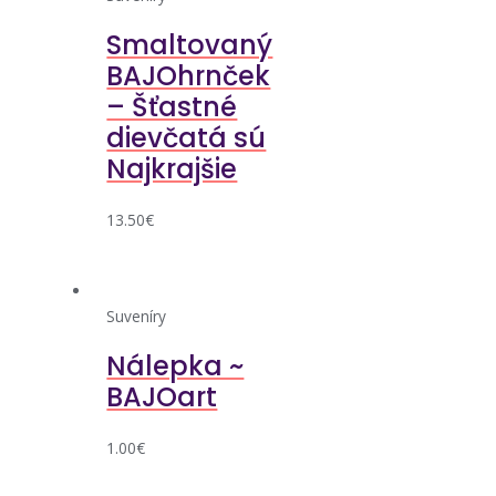
Smaltovaný
BAJOhrnček
– Šťastné
dievčatá sú
Najkrajšie
13.50
€
Suveníry
Nálepka ~
BAJOart
1.00
€