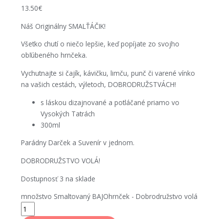
13.50
€
Náš Originálny SMALŤÁČIK!
Všetko chutí o niečo lepšie, keď popíjate zo svojho
obľúbeného hrnčeka.
Vychutnajte si čajík, kávičku, limču, punč či varené vínko
na vašich cestách, výletoch, DOBRODRUŽSTVÁCH!
s láskou dizajnované a potláčané priamo vo
Vysokých Tatrách
300ml
Parádny Darček a Suvenír v jednom.
DOBRODRUŽSTVO VOLÁ!
Dostupnosť
3 na sklade
množstvo Smaltovaný BAJOhrnček - Dobrodružstvo volá