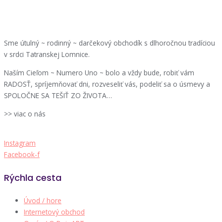
Sme útulný ~ rodinný ~ darčekový obchodík s dlhoročnou tradíciou
v srdci Tatranskej Lomnice.
Naším Cieľom ~ Numero Uno ~ bolo a vždy bude, robiť vám
RADOSŤ, spríjemňovať dni, rozveseliť vás, podeliť sa o úsmevy a
SPOLOČNE SA TEŠIŤ ZO ŽIVOTA…
>> viac o nás
Instagram
Facebook-f
Rýchla cesta
Úvod / hore
Internetový obchod