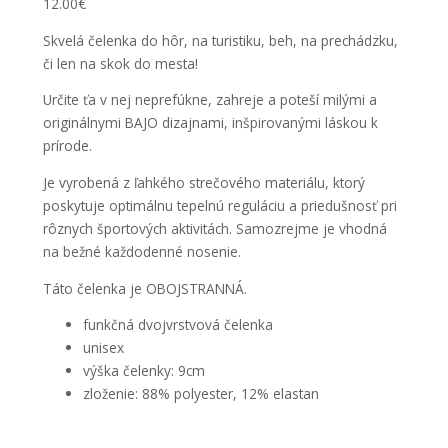
12.00
€
Skvelá čelenka do hôr, na turistiku, beh, na prechádzku,
či len na skok do mesta!
Určite ťa v nej neprefúkne, zahreje a poteší milými a
originálnymi BAJO dizajnami, inšpirovanými láskou k
prírode.
Je vyrobená z ľahkého strečového materiálu, ktorý
poskytuje optimálnu tepelnú reguláciu a priedušnosť pri
rôznych športových aktivitách. Samozrejme je vhodná
na bežné každodenné nosenie.
Táto čelenka je OBOJSTRANNÁ.
funkčná dvojvrstvová čelenka
unisex
výška čelenky: 9cm
zloženie: 88% polyester, 12% elastan