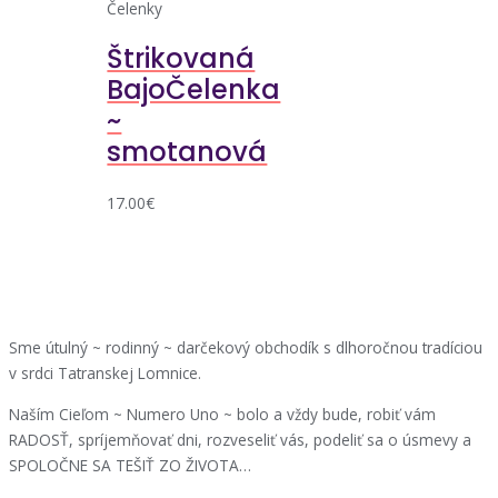
Čelenky
Štrikovaná
BajoČelenka
~
smotanová
17.00
€
Sme útulný ~ rodinný ~ darčekový obchodík s dlhoročnou tradíciou
v srdci Tatranskej Lomnice.
Naším Cieľom ~ Numero Uno ~ bolo a vždy bude, robiť vám
RADOSŤ, spríjemňovať dni, rozveseliť vás, podeliť sa o úsmevy a
SPOLOČNE SA TEŠIŤ ZO ŽIVOTA…