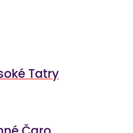
soké Tatry
imné Čaro