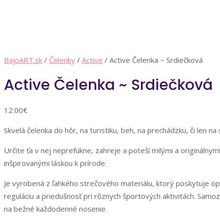
BajoART.sk
/
Čelenky
/
Active
/ Active Čelenka ~ Srdiečková
Active Čelenka ~ Srdiečková
12.00
€
Skvelá čelenka do hôr, na turistiku, beh, na prechádzku, či len n
Určite ťa v nej neprefúkne, zahreje a poteší milými a originálnym
inšpirovanými láskou k prírode.
Je vyrobená z ľahkého strečového materiálu, ktorý poskytuje op
reguláciu a priedušnosť pri rôznych športových aktivitách. Sam
na bežné každodenné nosenie.