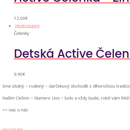
12.00
€
Nedostupný
Čelenky
Detská Active Čelen
9.90
€
Sme útulný ~ rodinný ~ darčekový obchodík s dlhoročnou tradício
Naším Cieľom ~ Numero Uno ~ bolo a vždy bude, robiť vám RAD
>> viac o nás
Instagram