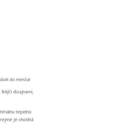
a skok do mesta!
i BAJO dizajnami,
timálnu tepelnú
ozrejme je vhodná