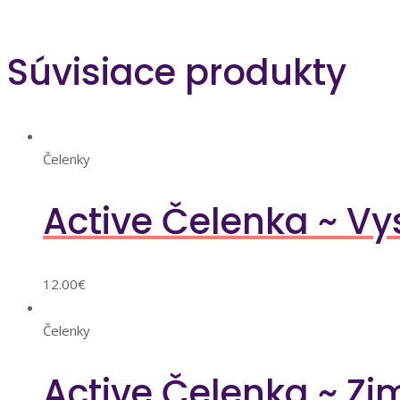
Súvisiace produkty
Čelenky
Active Čelenka ~ Vy
12.00
€
Čelenky
Active Čelenka ~ Z