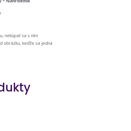
ý * Náhrdelník
a
iu, nekúpať sa s ním
od obrázku, keďže sa jedná
dukty