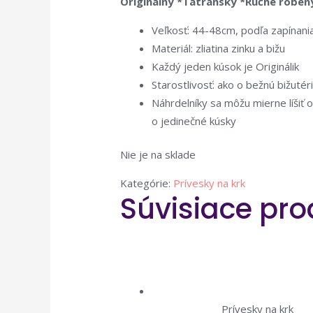
Originálny *Tatranský *Ručne roben
Veľkosť: 44-48cm, podľa zapínani
Materiál: zliatina zinku a bižu
Každý jeden kúsok je Originálik
Starostlivosť: ako o bežnú bižutér
Náhrdelníky sa môžu mierne líšiť 
o jedinečné kúsky
Nie je na sklade
Kategórie:
Prívesky na krk
Súvisiace pro
Prívesky na krk