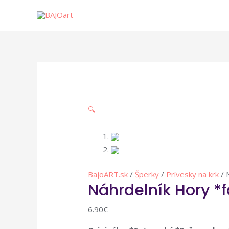
🔍
BajoART.sk
/
Šperky
/
Prívesky na krk
/ 
Náhrdelník Hory *
6.90
€