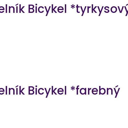
lník Bicykel *tyrkysov
lník Bicykel *farebný