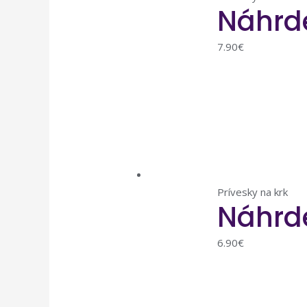
Náhrde
7.90
€
Prívesky na krk
Náhrde
6.90
€