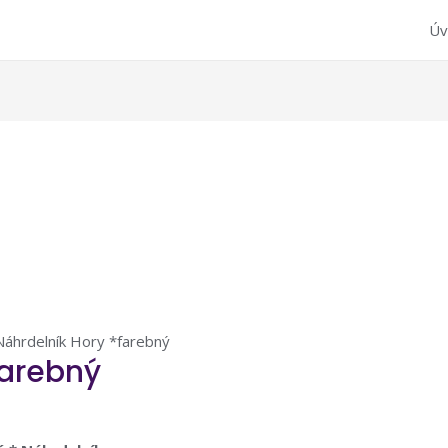
Úv
Náhrdelník Hory *farebný
farebný