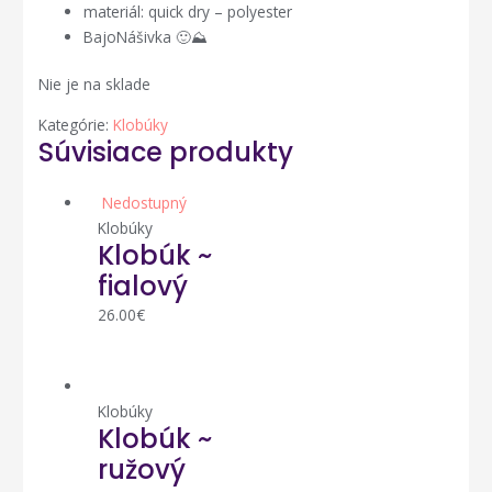
materiál: quick dry – polyester
BajoNášivka 🙂⛰️
Nie je na sklade
Kategórie:
Klobúky
Súvisiace produkty
Nedostupný
Klobúky
Klobúk ~
fialový
26.00
€
Klobúky
Klobúk ~
ružový