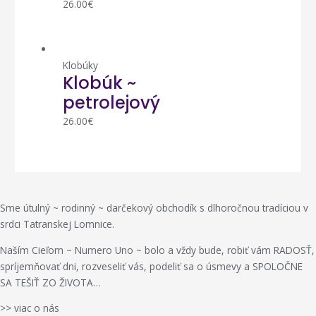
26.00
€
Klobúky
Klobúk ~
petrolejový
26.00
€
Sme útulný ~ rodinný ~ darčekový obchodík s dlhoročnou tradíciou v
srdci Tatranskej Lomnice.
Naším Cieľom ~ Numero Uno ~ bolo a vždy bude, robiť vám RADOSŤ,
spríjemňovať dni, rozveseliť vás, podeliť sa o úsmevy a SPOLOČNE
SA TEŠIŤ ZO ŽIVOTA…
>> viac o nás