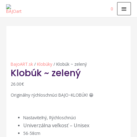
HLA
0
MEN
BajoART.sk
/
Klobúky
/ Klobúk ~ zelený
Klobúk ~ zelený
26.00
€
Originálny rýchloschnúci BAJO~KLOBÚK! 😁
Nastaviteľný, Rýchloschnúci
Univerzálna veľkosť – Unisex
56-58cm