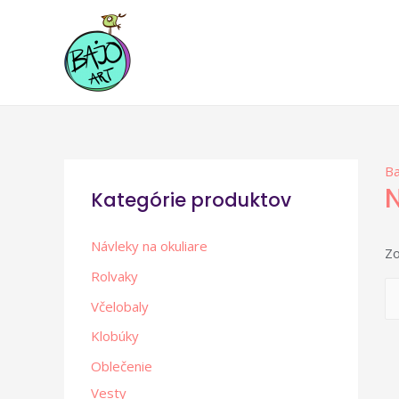
Ba
N
Kategórie produktov
Návleky na okuliare
Zo
Rolvaky
Včelobaly
Klobúky
Oblečenie
Vesty