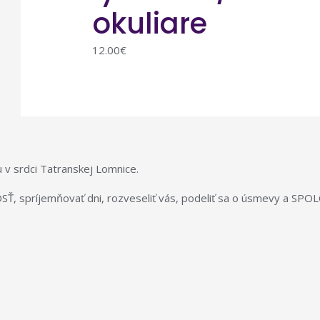
okuliare
12.00
€
 v srdci Tatranskej Lomnice.
SŤ, spríjemňovať dni, rozveseliť vás, podeliť sa o úsmevy a S