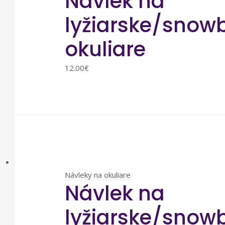
Návlek na
lyžiarske/snow
okuliare
12.00
€
Návleky na okuliare
Návlek na
lyžiarske/snow