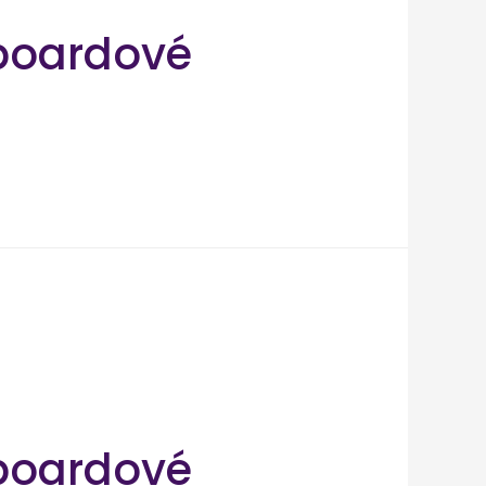
boardové
boardové