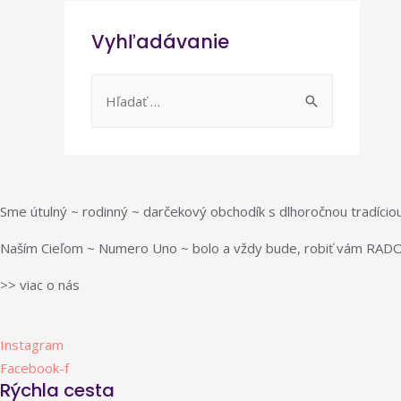
Vyhľadávanie
H
ľ
a
d
a
Sme útulný ~ rodinný ~ darčekový obchodík s dlhoročnou tradíciou
ť
:
Naším Cieľom ~ Numero Uno ~ bolo a vždy bude, robiť vám RADO
>> viac o nás
Instagram
Facebook-f
Rýchla cesta