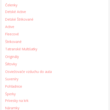
Čelenky
Detské Active
Detské Štrikované
Active
Fleecové
Štrikované
Tatranské Multišatky
Originály
Šiltovky
Osviežovače vzduchu do auta
Suveníry
Pohľadnice
Šperky
Prívesky na krk
Náramky