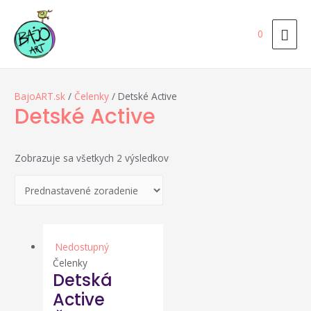
HLA
0
ME
BajoART.sk
/
Čelenky
/ Detské Active
Detské Active
Zobrazuje sa všetkych 2 výsledkov
Nedostupný
Čelenky
Detská
Active