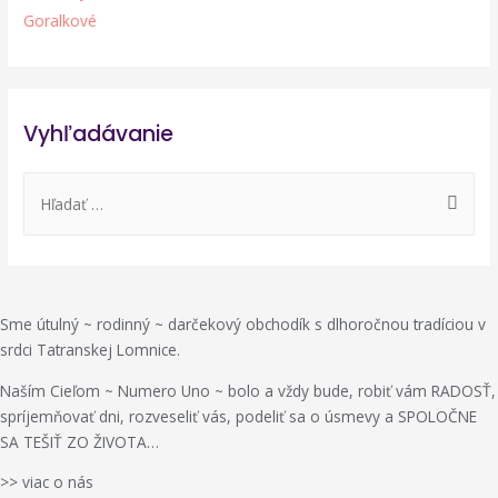
Goralkové
Vyhľadávanie
H
ľ
a
d
a
Sme útulný ~ rodinný ~ darčekový obchodík s dlhoročnou tradíciou v
ť
srdci Tatranskej Lomnice.
:
Naším Cieľom ~ Numero Uno ~ bolo a vždy bude, robiť vám RADOSŤ,
spríjemňovať dni, rozveseliť vás, podeliť sa o úsmevy a SPOLOČNE
SA TEŠIŤ ZO ŽIVOTA…
>> viac o nás